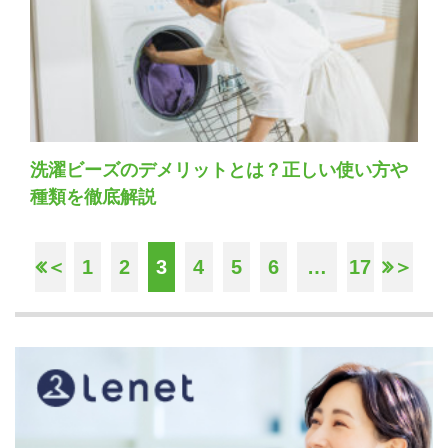
洗濯ビーズのデメリットとは？正しい使い方や
種類を徹底解説
＜
1
2
3
4
5
6
…
17
＞