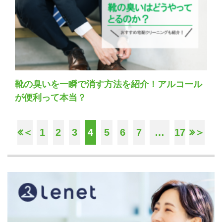
靴の臭いを一瞬で消す方法を紹介！アルコール
が便利って本当？
＜
1
2
3
4
5
6
7
…
17
＞