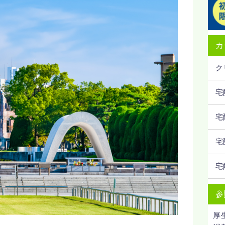
カ
ク
宅
宅
宅
宅
参
厚