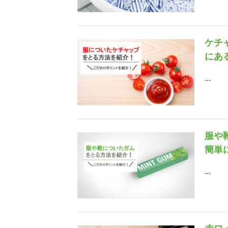
ケチ
にあ
...
服や
簡単
...