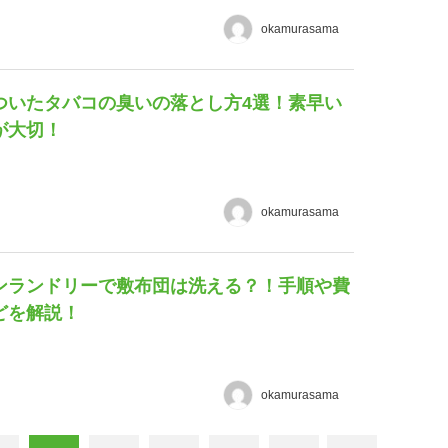
okamurasama
ついたタバコの臭いの落とし方4選！素早い
が大切！
okamurasama
ンランドリーで敷布団は洗える？！手順や費
どを解説！
okamurasama