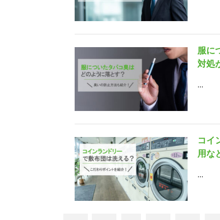
服に
対処
...
コイ
用な
...