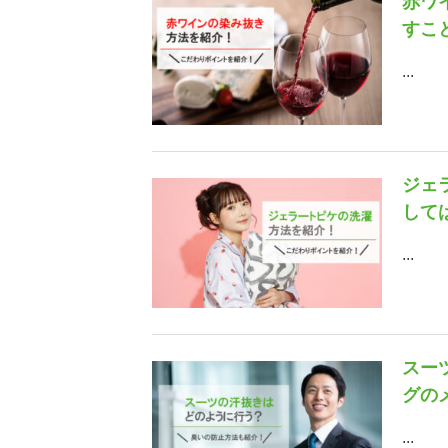
赤ワ
すこ
...
ジェ
して
...
スー
グの
...