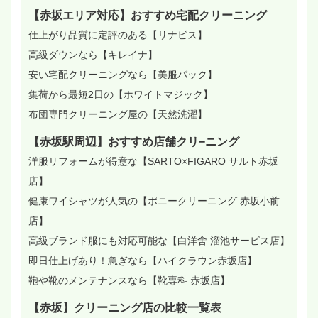
【赤坂エリア対応】おすすめ宅配クリーニング
仕上がり品質に定評のある【リナビス】
高級ダウンなら【キレイナ】
安い宅配クリーニングなら【美服パック】
集荷から最短2日の【ホワイトマジック】
布団専門クリーニング屋の【天然洗濯】
【赤坂駅周辺】おすすめ店舗クリ−ニング
洋服リフォームが得意な【SARTO×FIGARO サルト赤坂
店】
健康ワイシャツが人気の【ポニークリーニング 赤坂小前
店】
高級ブランド服にも対応可能な【白洋舍 溜池サービス店】
即日仕上げあり！急ぎなら【ハイクラウン赤坂店】
鞄や靴のメンテナンスなら【靴専科 赤坂店】
【赤坂】クリーニング店の比較一覧表