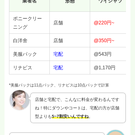
業者名
形態
ワイシャツ
ポニークリー
店舗
@220円~
ニング
白洋舍
店舗
@350円~
美服パック
宅配
@543円
リナビス
宅配
@1,170円
*美服パックは11点パック、リナビスは10点パックで計算
店舗と宅配で、こんなに料金が変わるんです
ね！特にダウンやコートは、宅配の方が店舗
型よりも
5~7割安いんですね
。