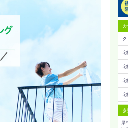
カ
ク
宅
宅
宅
宅
参
厚